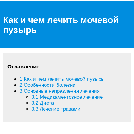
Как и чем лечить мочевой
пузырь
Оглавление
1
Как и чем лечить мочевой пузырь
2
Особенности болезни
3
Основные направления лечения
3.1
Медикаментозное лечение
3.2
Диета
3.3
Лечение травами