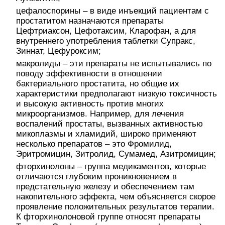
цефалоспорины – в виде инъекций пациентам с
простатитом назначаются препараты
Цефтриаксон, Цефотаксим, Кларофан, а для
внутреннего употребления таблетки Супракс,
Зиннат, Цефуроксим;
макролиды – эти препараты не испытывались по
поводу эффективности в отношении
бактериального простатита, но общие их
характеристики предполагают низкую токсичность
и высокую активность против многих
микроорганизмов. Например, для лечения
воспалений простаты, вызванных активностью
микоплазмы и хламидий, широко применяют
несколько препаратов – это Фромилид,
Эритромицин, Зитролид, Сумамед, Азитромицин;
фторхинолоны – группа медикаментов, которые
отличаются глубоким проникновением в
предстательную железу и обеспечением там
накопительного эффекта, чем объясняется скорое
проявление положительных результатов терапии.
К фторхинолоновой группе относят препараты