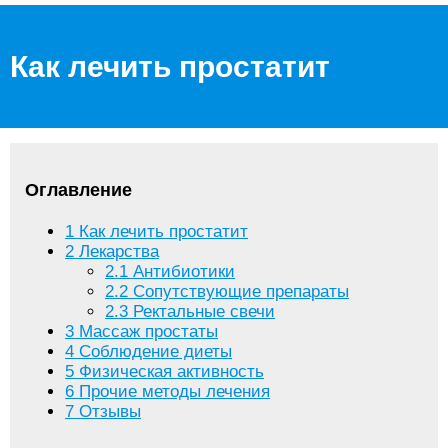
Как лечить простатит
Оглавление
1
Как лечить простатит
2
Лекарства
2.1
Антибиотики
2.2
Сопутствующие препараты
2.3
Ректальные свечи
3
Массаж простаты
4
Соблюдение диеты
5
Физическая активность
6
Прочие методы лечения
7
Отзывы