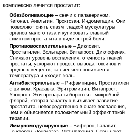
комплексно лечится простатит:
Обезболивающие
– свечи с папаверином,
Кетонал, Анальгин, Проктозан, Индометацин. Они
позволяют снять спазм гладкой мускулатуры
органов малого таза и купировать главный
симптом простатита в виде острой боли.
Противовоспалительные
– Дикловит,
Простатилен, Вольтарен, Витапрост, Диклофенак.
Снижают уровень воспаления, отечность тканей
простаты, ускоряют процесс вывода токсинов и
вредных веществ, за счет чего понижается
температура и уходит боль.
Антибактериальные
– Рифампицин, Простатилен
с цинком, Красавка, Эритромицин, Витапрост,
Уропрост. Эти препараты борются с микробной
флорой, которая зачастую вызывает развитие
простатита, непосредственно в очаге воспаления,
чем и объясняется положительный эффект такой
терапии.
Иммуномодулирующие
– Виферон, Галавит,
Генферон, Лонгидаза, Метилурацил. Повышают