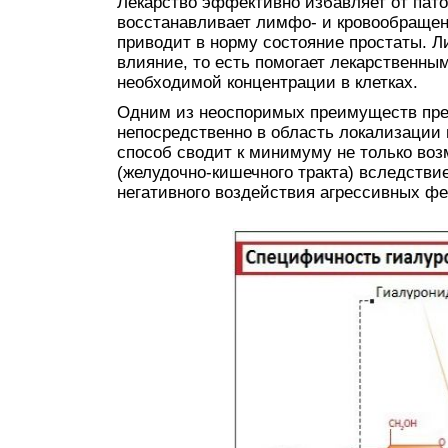
Лекарство эффективно избавляет от пато
восстанавливает лимфо- и кровообращени
приводит в норму состояние простаты. Л
влияние, то есть помогает лекарственны
необходимой концентрации в клетках.
Одним из неоспоримых преимуществ преп
непосредственно в область локализации п
способ сводит к минимуму не только во
(желудочно-кишечного тракта) вследстви
негативного воздействия агрессивных фе