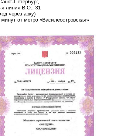
 Санкт-Петербург,
-я линия В.О., 31
ход через арку)
 минут от метро «Василеостровская»