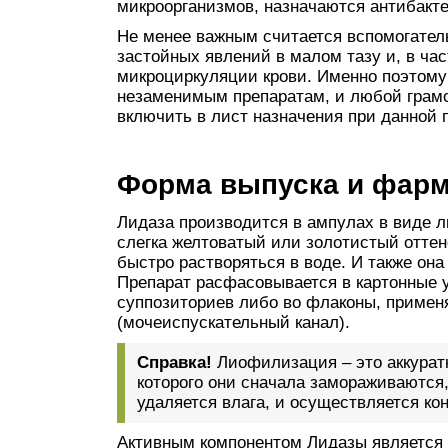
микроорганизмов, назначаются антибакт
Не менее важным считается вспомогатель
застойных явлений в малом тазу и, в час
микроциркуляции крови. Именно поэтому 
незаменимым препаратам, и любой грамо
включить в лист назначения при данной 
Форма выпуска и фарм
Лидаза производится в ампулах в виде 
слегка желтоватый или золотистый оттено
быстро растворяться в воде. И также она
Препарат расфасовывается в картонные у
суппозиториев либо во флаконы, примен
(мочеиспускательный канал).
Справка!
Лиофилизация – это аккурат
которого они сначала замораживаются,
удаляется влага, и осуществляется ко
Активным компонентом Лидазы является