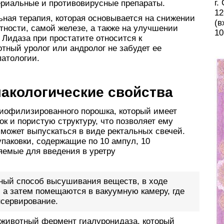
г.
ериальные и противовирусные препараты.
12
ная терапия, которая основывается на снижении
(в
тности, самой железе, а также на улучшении
10
Лидаза при простатите относится к
тный уролог или андролог не забудет ее
патологии.
акологические свойства
лиофилизированного порошка, который имеет
к и пористую структуру, что позволяет ему
 может выпускаться в виде ректальных свечей.
паковки, содержащие по 10 ампул, 10
яемые для введения в уретру
ный способ высушивания веществ, в ходе
 а затем помещаются в вакуумную камеру, где
нсервирование.
 животный фермент гиалуронидаза, который