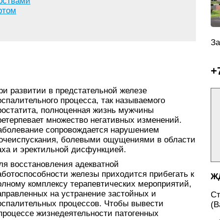
рствами
ртом
За
+
ри развитии в предстательной железе
оспалительного процесса, так называемого
ростатита, полноценная жизнь мужчины
ретерпевает множество негативных изменений.
аболевание сопровождается нарушением
очеиспускания, болевыми ощущениями в области
аха и эректильной дисфункцией.
ля восстановления адекватной
аботоспособности железы приходится прибегать к
Ж
олному комплексу терапевтических мероприятий,
аправленных на устранение застойных и
С
оспалительных процессов. Чтобы вывести
(В
процессе жизнедеятельности патогенных