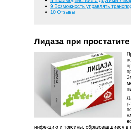
8
Взаимодействие с другими лека
9
Возможность управлять транспо
10
Отзывы
Лидаза при простатите
П
в
п
п
З
м
п
Д
р
п
н
в
инфекцию и токсины, образовавшиеся в 