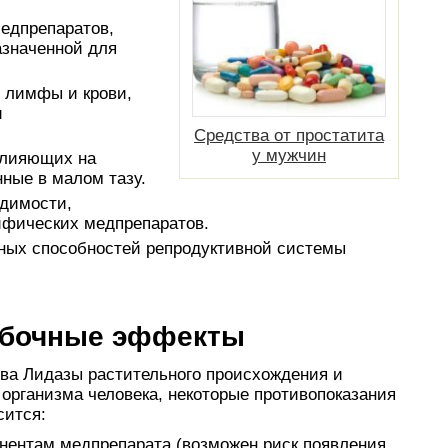
едпрепаратов,
азначенной для
 лимфы и крови,
и
Средства от простатита
у мужчин
влияющих на
ные в малом тазу.
удимости,
фических медпрепаратов.
ных способностей репродуктивной системы
обочные эффекты
ва Лидазы растительного происхождения и
организма человека, некоторые противопоказания
сится:
нентам медпрепарата (возможен риск появления