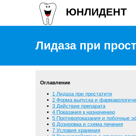
ЮНЛИДЕНТ
Лидаза при прос
Оглавление
1
Лидаза при простатите
2
Форма выпуска и фармакологиче
3
Действие препарата
4
Показания к назначению
5
Противопоказания и побочные 
6
Дозировка и схема лечения
7
Условия хранения