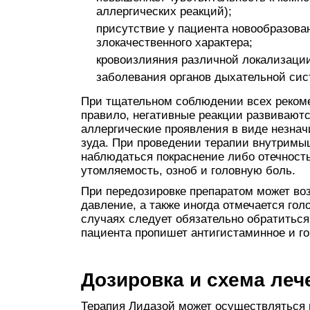
аллергических реакций);
присутствие у пациента новообразован
злокачественного характера;
кровоизлияния различной локализации
заболевания органов дыхательной сис
При тщательном соблюдении всех рекоме
правило, негативные реакции развиваютс
аллергические проявления в виде незна
зуда. При проведении терапии внутримы
наблюдаться покраснение либо отечност
утомляемость, озноб и головную боль.
При передозировке препаратом может во
давление, а также иногда отмечается гол
случаях следует обязательно обратиться
пациента пропишет антигистаминное и г
Дозировка и схема леч
Терапия Лидазой может осуществляться 