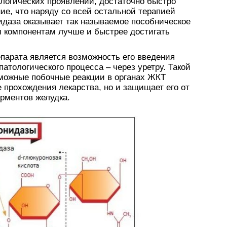
логических проявлений, достаточно быстро
е, что наряду со всей остальной терапией
идаза оказывает так называемое пособническое
м компонентам лучше и быстрее достигать
арата является возможность его введения
атологического процесса – через уретру. Такой
зможные побочные реакции в органах ЖКТ
е прохождения лекарства, но и защищает его от
рментов желудка.