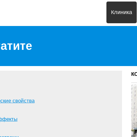
Клиника
татите
К
ские свойства
эффекты