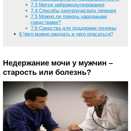
7.3
Метод нейромодулирования
7.4
Способы хирургического лечения
7.5
Можно ли помочь народными
средствами?
7.6
Средства для поддержки гигиены
8
Чего можно ожидать и чего опасаться?
Недержание мочи у мужчин –
старость или болезнь?