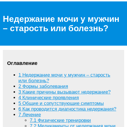
Недержание мочи у мужчин
– старость или болезнь?
Оглавление
1
Недержание мочи у мужчин – старость
или болезнь?
2
Формы заболевания
3
Какие причины вызывают недержание?
4
Клинические проявления
5
Общие и сопутствующие симптомы
6
Как проводится диагностика недержания?
7
Лечение
7.1
Физические тренировки
7.2
Медикаменты от недержания мочи