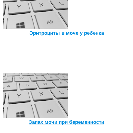
Эритроциты в моче у ребенка
Запах мочи при беременности