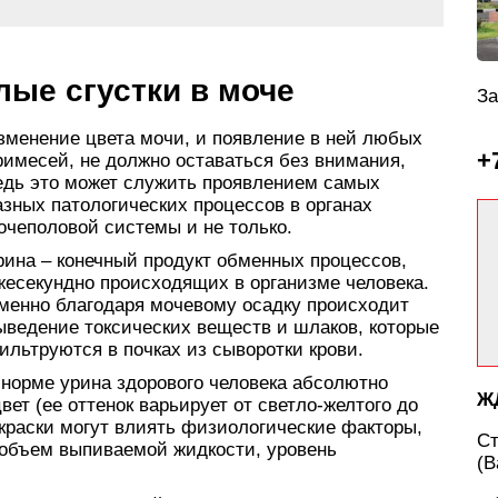
ые сгустки в моче
За
зменение цвета мочи, и появление в ней любых
+
римесей, не должно оставаться без внимания,
едь это может служить проявлением самых
азных патологических процессов в органах
очеполовой системы и не только.
рина – конечный продукт обменных процессов,
жесекундно происходящих в организме человека.
менно благодаря мочевому осадку происходит
ыведение токсических веществ и шлаков, которые
ильтруются в почках из сыворотки крови.
 норме урина здорового человека абсолютно
Ж
ет (ее оттенок варьирует от светло-желтого до
краски могут влиять физиологические факторы,
С
 объем выпиваемой жидкости, уровень
(В