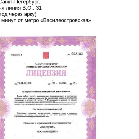
 Санкт-Петербург,
-я линия В.О., 31
ход через арку)
 минут от метро «Василеостровская»