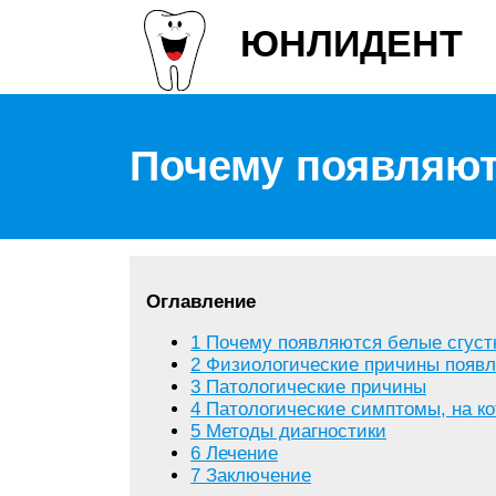
ЮНЛИДЕНТ
Почему появляют
Оглавление
1
Почему появляются белые сгуст
2
Физиологические причины появле
3
Патологические причины
4
Патологические симптомы, на к
5
Методы диагностики
6
Лечение
7
Заключение