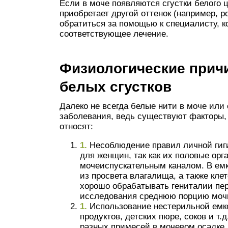
Если в моче появляются сгустки белого 
приобретает другой оттенок (например, 
обратиться за помощью к специалисту, к
соответствующее лечение.
Физиологические прич
белых сгустков
Далеко не всегда белые нити в моче или
заболевания, ведь существуют факторы, 
относят:
Несоблюдение правил личной гиги
для женщин, так как их половые орг
мочеиспускательным каналом. В емк
из просвета влагалища, а также кле
хорошо обрабатывать гениталии пер
исследования среднюю порцию моч
Использование нестерильной емк
продуктов, детских пюре, соков и т.
разных примесей в мочевом осадке.