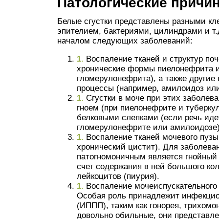
Патологические причи
Белые сгустки представлены разными кл
эпителием, бактериями, цилиндрами и т.
началом следующих заболеваний:
Воспаление тканей и структур поч
хронические формы пиелонефрита 
гломерулонефрита), а также другие
процессы (например, амилоидоз или
Сгустки в моче при этих заболев
гноем (при пиелонефрите и туберкул
белковыми слепками (если речь иде
гломерулонефрите или амилоидозе)
Воспаление тканей мочевого пузы
хронический цистит). Для заболева
патогномоничным является гнойный 
счет содержания в ней большого ко
лейкоцитов (пиурия).
Воспаление мочеиспускательного 
Особая роль принадлежит инфекцио
(ИППП), таким как гонорея, трихомо
довольно обильные, они представле