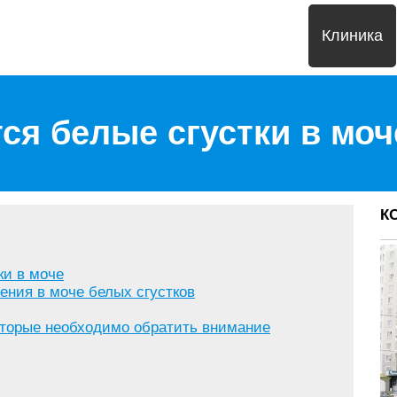
Клиника
ся белые сгустки в моч
К
ки в моче
ния в моче белых сгустков
оторые необходимо обратить внимание