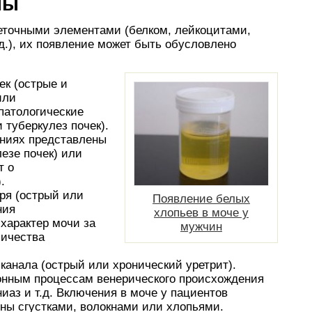
ны
еточными элементами (белком, лейкоцитами,
д.), их появление может быть обусловлено
ек (острые и
или
 патологические
 туберкулез почек).
аниях представлены
езе почек) или
т о
.
ря (острый или
Появление белых
ния
хлопьев в моче у
характер мочи за
мужчин
личества
канала (острый или хронический уретрит).
нным процессам венерического происхождения
ниаз и т.д. Включения в моче у пациентов
ны сгустками, волокнами или хлопьями.