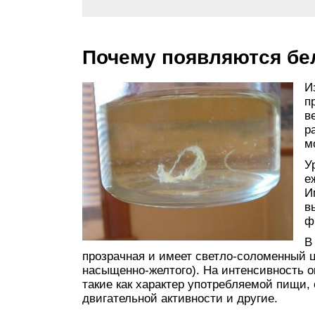
Почему появляются бел
И
п
в
р
м
У
е
И
в
ф
В
прозрачная и имеет светло-соломенный цв
насыщенно-желтого). На интенсивность о
такие как характер употребляемой пищи,
двигательной активности и другие.