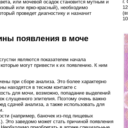
г.
цвета, или мочевой осадок становится мутным и
12
розовый или ярко-красный), необходимо
(в
оторый проведет диагностику и назначит
10
ины появления в моче
 сгустки являются показателем начала
которые могут привести к их появлению. К ним
ены при сборе анализа. Это более характерно
аны находятся в тесном контакте с
ость для мочи, возможно, попадание выделений
ток слущенного эпителия. Поэтому очень важно
ед сдачей анализа, а также использовать для
и.
ости (например, баночек из-под пищевых
д.). Это заведомо может стать причиной появления
 Необходимо приобретать в аптеке специальные