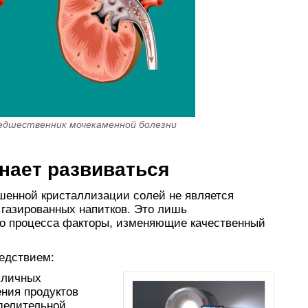
редшественник мочекаменной болезни
нает развиваться
шенной кристаллизации солей не является
 газированных напитков. Это лишь
го процесса факторы, изменяющие качественный
ледствием:
зличных
ния продуктов
делительной