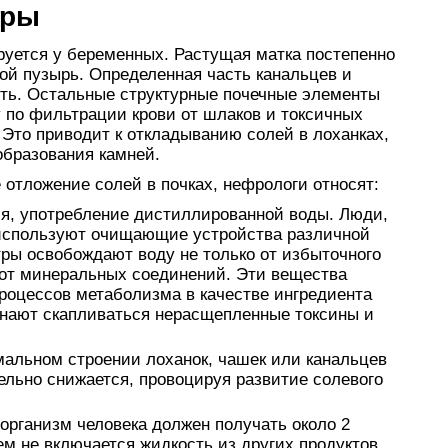
оры
руется у беременных. Растущая матка постепенно
вой пузырь. Определенная часть канальцев и
сть. Остальные структурные почечные элементы
 по фильтрации крови от шлаков и токсичных
 Это приводит к откладыванию солей в лоханках,
образования камней.
отложение солей в почках, нефрологи относят:
я, употребление дистиллированной воды. Люди,
 используют очищающие устройства различной
тры освобождают воду не только от избыточного
 от минеральных соединений. Эти вещества
роцессов метаболизма в качестве ингредиента
чинают скапливаться нерасщепленные токсины и
мальном строении лоханок, чашек или канальцев
ельно снижается, провоцируя развитие солевого
организм человека должен получать около 2
ем не включается жидкость из других продуктов