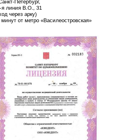
 Санкт-Петербург,
-я линия В.О., 31
ход через арку)
 минут от метро «Василеостровская»