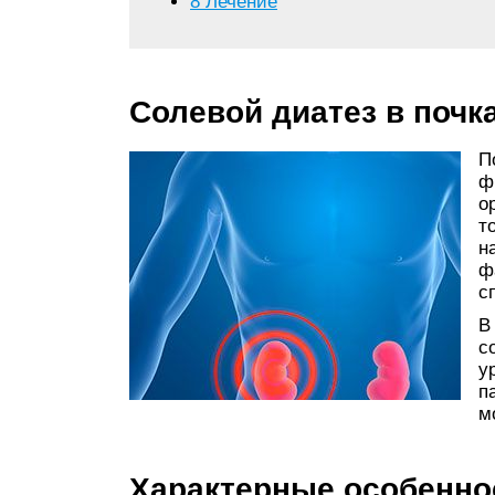
8
Лечение
Солевой диатез в почк
П
ф
о
т
н
ф
с
В
с
у
п
м
Характерные особенно