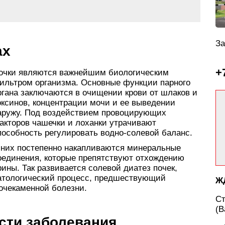
За
ах
+
очки являются важнейшим биологическим
ильтром организма. Основные функции парного
ргана заключаются в очищении крови от шлаков и
оксинов, концентрации мочи и ее выведении
аружу. Под воздействием провоцирующих
акторов чашечки и лоханки утрачивают
пособность регулировать водно-солевой баланс.
 них постепенно накапливаются минеральные
оединения, которые препятствуют отхождению
рины. Так развивается солевой диатез почек,
атологический процесс, предшествующий
Ж
очекаменной болезни.
С
(В
сти заболевания