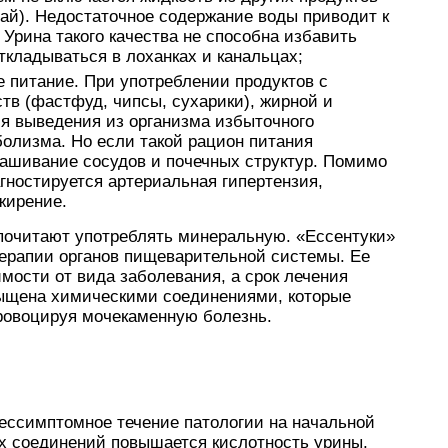
чай). Недостаточное содержание воды приводит к
Урина такого качества не способна избавить
откладываться в лоханках и канальцах;
 питание. При употреблении продуктов с
в (фастфуд, чипсы, сухарики), жирной и
я выведения из организма избыточного
болизма. Но если такой рацион питания
нашивание сосудов и почечных структур. Помимо
агностируется артериальная гипертензия,
жирение.
почитают употреблять минеральную. «Ессентуки»
терапии органов пищеварительной системы. Ее
мости от вида заболевания, а срок лечения
сыщена химическими соединениями, которые
провоцируя мочекаменную болезнь.
бессимптомное течение патологии на начальной
х соединений повышается кислотность урины,