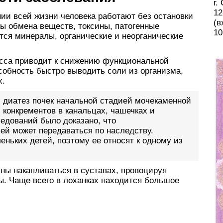
г.
12
ии всей жизни человека работают без остановки
(в
ы обмена веществ, токсины, патогенные
10
тся минералы, органические и неорганические
есса приводит к снижению функциональной
собность быстро выводить соли из организма,
х.
 диатез почек начальной стадией мочекаменной
конкрементов в канальцах, чашечках и
едований было доказано, что
ей может передаваться по наследству.
еньких детей, поэтому ее относят к одному из
ны накапливаться в суставах, провоцируя
ры. Чаще всего в лоханках находится большое