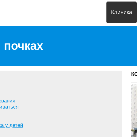
Клиника
 почках
К
евания
иваться
а у детей