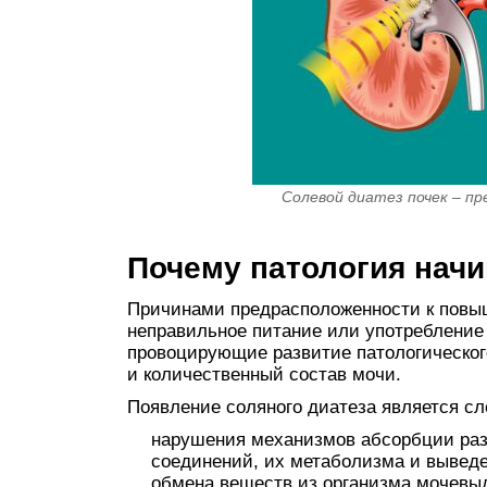
Солевой диатез почек – п
Почему патология начи
Причинами предрасположенности к повы
неправильное питание или употребление
провоцирующие развитие патологическо
и количественный состав мочи.
Появление соляного диатеза является с
нарушения механизмов абсорбции ра
соединений, их метаболизма и выведе
обмена веществ из организма мочевы