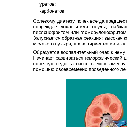
уратов;
карбонатов.
Солевому диатезу почек всегда предшес
повреждает лоханки или сосуды, снабжа
пиелонефритом или гломерулонефритом 
Запускается обратная реакция: высокая 
мочевого пузыря, провоцирует ее изъязв
Образуется воспалительный очаг, к нему
Начинает развиваться геморрагический ц
почечную недостаточность, мочекаменную
помощью своевременно проведенного ле