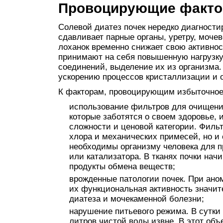
Провоцирующие факт
Солевой диатез почек нередко диагности
сдавливает парные органы, уретру, моче
лоханок временно снижает свою активно
принимают на себя повышенную нагрузку
соединений, выделение их из организма.
ускорению процессов кристаллизации и 
К факторам, провоцирующим избыточное 
использование фильтров для очищени
которые заботятся о своем здоровье,
сложности и ценовой категории. Филь
хлора и механических примесей, но и
необходимы организму человека для п
или катализатора. В тканях почки на
продукты обмена веществ;
врожденные патологии почек. При ано
их функциональная активность значит
диатеза и мочекаменной болезни;
нарушение питьевого режима. В сутки 
литров чистой воды извне. В этот объ