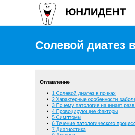
ЮНЛИДЕНТ
Солевой диатез в
Оглавление
1
Солевой диатез в почках
2
Характерные особенности забол
3
Почему патология начинает разв
4
Провоцирующие факторы
5
Симптомы
6
Течение патологического процесс
7
Диагностика