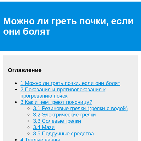
Можно ли греть почки, если
они болят
Оглавление
1
Можно ли греть почки, если они болят
2
Показания и противопоказания к
прогреванию почек
3
Как и чем греют поясницу?
3.1
Резиновые грелки (грелки с водой)
3.2
Электрические грелки
3.3
Солевые грелки
3.4
Мази
3.5
Подручные средства
4
Теплые ванны