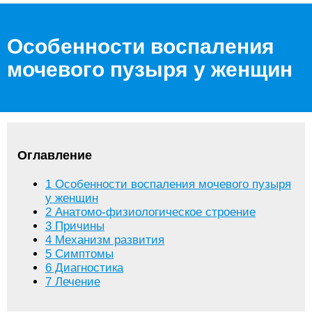
Особенности воспаления
мочевого пузыря у женщин
Оглавление
1
Особенности воспаления мочевого пузыря
у женщин
2
Анатомо-физиологическое строение
3
Причины
4
Механизм развития
5
Симптомы
6
Диагностика
7
Лечение