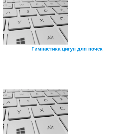
Гимнастика цигун для почек