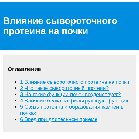
Влияние сывороточного
протеина на почки
Оглавление
1
Влияние сывороточного протеина на почки
2
Что такое сывороточный протеин?
3
На какие функции почек воздействует?
4
Влияние белка на фильтрующую функцию
5
Связь протеина и образования камней в
почках
6
Вред при длительном приеме